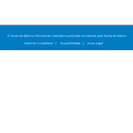
© Xunta de Galicia. Información mantida e publicada na internet pola Xunta de Galicia
Atención á cidadanía
Accesibilidade
Aviso Legal