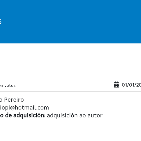
S
01/01/2
en votos
o Pereiro
iopi@hotmail.com
 de adquisición:
adquisición ao autor