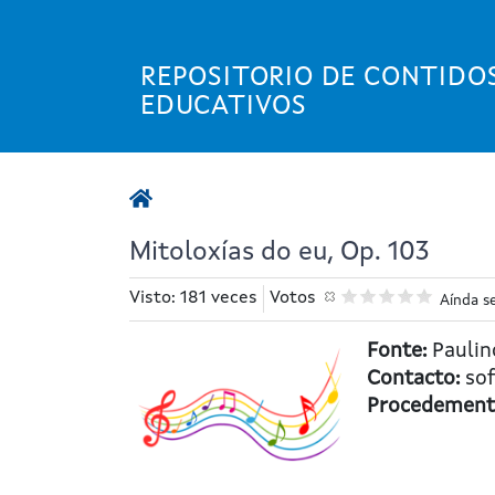
Ir
o
contido
REPOSITORIO DE CONTIDO
principal
EDUCATIVOS
Mitoloxías do eu, Op. 103
Visto: 181 veces
Votos
Aínda s
Fonte:
Paulin
Contacto:
sof
Procedemento