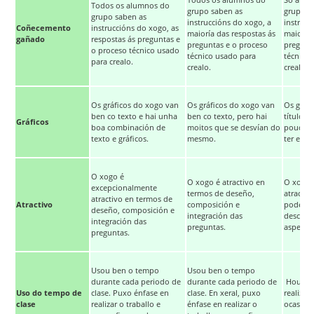
Todos os alumnos do
Só algú
Todos os alumnos do
grupo saben as
grupo s
grupo saben as
instruccións do xogo, a
instrucc
Coñecemento
instruccións do xogo, as
maioría das respostas ás
maioría 
gañado
respostas ás preguntas e
preguntas e o proceso
pregunt
o proceso técnico usado
técnico usado para
técnico
para crealo.
crealo.
crealo..
Os gráficos do xogo van
Os gráficos do xogo van
Os gráfi
ben co texto e hai unha
ben co texto, pero hai
título, 
Gráficos
boa combinación de
moitos que se desvían do
poucos 
texto e gráficos.
mesmo.
ter exce
O xogo é
O xogo é atractivo en
O xogo 
excepcionalmente
termos de deseño,
atractiv
atractivo en termos de
Atractivo
composición e
pode es
deseño, composición e
integración das
descomp
integración das
preguntas.
aspectos
preguntas.
Usou ben o tempo
Usou ben o tempo
durante cada periodo de
durante cada periodo de
Houbo c
Uso do tempo de
clase. Puxo énfase en
clase. En xeral, puxo
realizar
clase
realizar o traballo e
énfase en realizar o
ocasiona