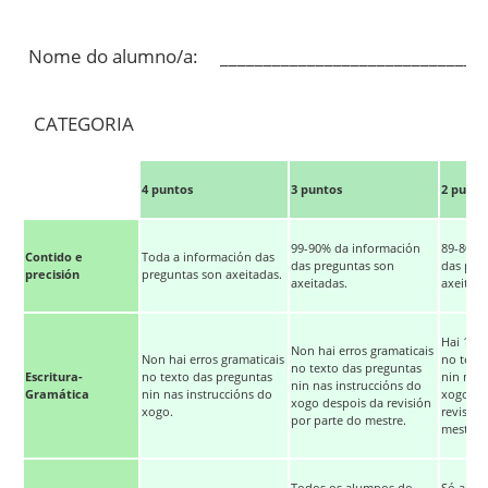
Nome do alumno/a: _______________________________
CATEGORIA
4 puntos
3 puntos
2 punto
99-90% da información
89-80% 
Contido e
Toda a información das
das preguntas son
das pre
precisión
preguntas son axeitadas.
axeitadas.
axeitada
Hai 1-2 
Non hai erros gramaticais
Non hai erros gramaticais
no text
no texto das preguntas
Escritura-
no texto das preguntas
nin nas 
nin nas instruccións do
Gramática
nin nas instruccións do
xogo aí
xogo despois da revisión
xogo.
revisión
por parte do mestre.
mestre.