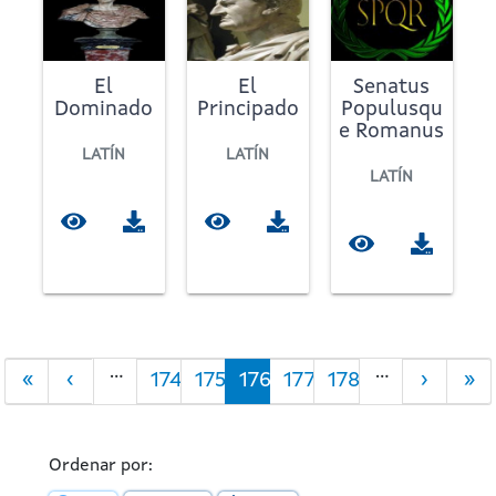
El
El
Senatus
Dominado
Principado
Populusqu
e Romanus
LATÍN
LATÍN
LATÍN
Paginación
…
…
Primera
«
Página
‹
Página
174
Página
175
Página
176
Página
177
Página
178
Siguien
›
Últ
»
página
anterior
actual
página
pág
Ordenar por: