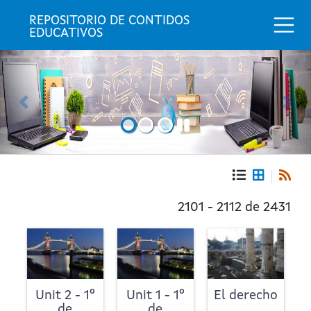
Togg
REPOSITORIO DE CONTIDOS 
EDUCATIVOS
Anterior
Sig
Portada
Repositorio
2101 - 2112 de 2431
de
contidos
educativos
Unit 2 - 1º
Unit 1 - 1º
El derecho
de
de