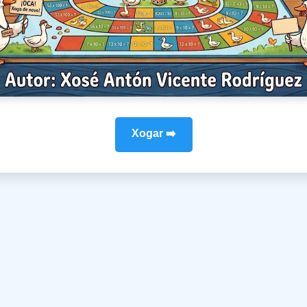
Xogar ➡️