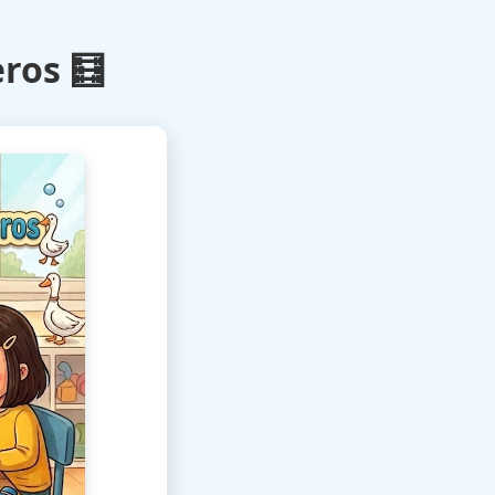
ros 🧮