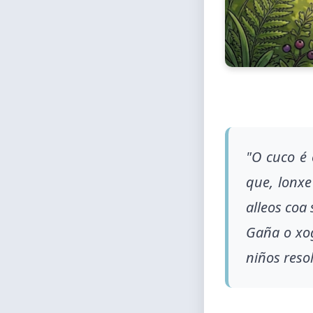
"O cuco é 
que, lonxe
alleos coa
Gaña o xog
niños reso