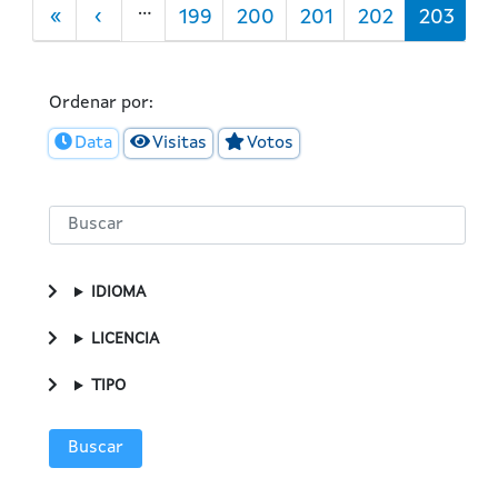
Paginación
…
Primera
«
Página
‹
Página
199
Página
200
Página
201
Página
202
Página
203
página
anterior
actual
Ordenar por:
Data
Visitas
Votos
IDIOMA
LICENCIA
TIPO