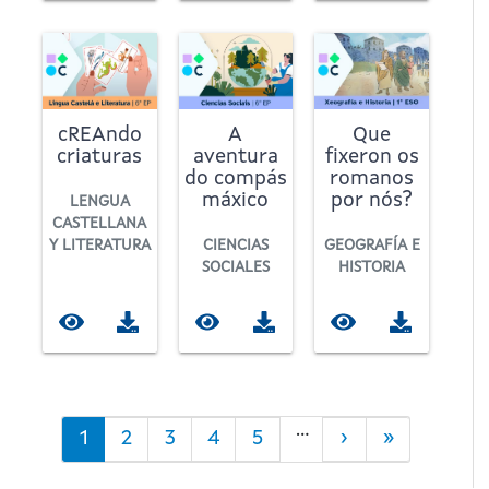
cREAndo
A
Que
criaturas
aventura
fixeron os
do compás
romanos
máxico
por nós?
LENGUA
CASTELLANA
Y LITERATURA
CIENCIAS
GEOGRAFÍA E
SOCIALES
HISTORIA
Paginación
…
Página
1
Página
2
Página
3
Página
4
Página
5
Siguiente
›
Última
»
actual
página
página