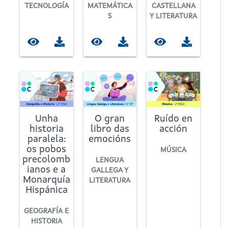
TECNOLOGÍA
MATEMÁTICA
CASTELLANA
S
Y LITERATURA
Unha
O gran
Ruído en
historia
libro das
acción
paralela:
emocións
os pobos
MÚSICA
precolomb
LENGUA
ianos e a
GALLEGA Y
Monarquía
LITERATURA
Hispánica
GEOGRAFÍA E
HISTORIA