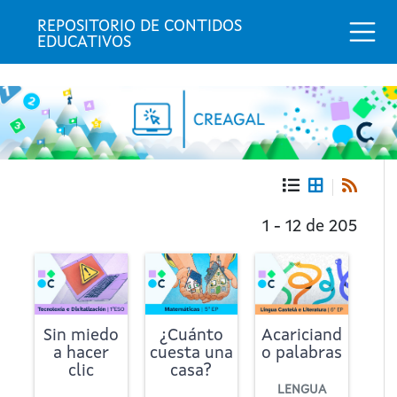
Togg
REPOSITORIO DE CONTIDOS 
EDUCATIVOS
Portada
Repositorio
1 - 12 de 205
de
contidos
educativos
Sin miedo
¿Cuánto
Acariciand
a hacer
cuesta una
o palabras
clic
casa?
LENGUA