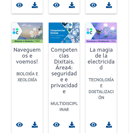
Naveguem
Competen
La magia
os e
cias
de la
voemos!
Dixitais.
electricida
Área4:
d
seguridad
BIOLOXÍA E
e e
XEOLOXÍA
TECNOLOXÍA
privacidad
E
e
DIXITALIZACI
ÓN
MULTIDISCIPL
INAR