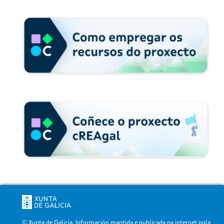
© Xunta de Galicia. Información mantida e publicada na internet pola