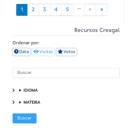
Paxinación
…
Páxina
1
Filtro
2
Filtro
3
Filtro
4
Filtro
5
Páxina
›
Last
»
actual
Portada
Portada
Portada
Portada
Seguinte
page
Recursos Creagal
Ordenar por:
Data
Visitas
Votos
IDIOMA
MATERIA