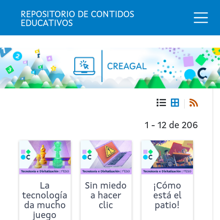
Togg
REPOSITORIO DE CONTIDOS 
EDUCATIVOS
Portada
Repositorio
1 - 12 de 206
de
contidos
educativos
La
Sin miedo
¡Cómo
tecnología
a hacer
está el
da mucho
clic
patio!
juego