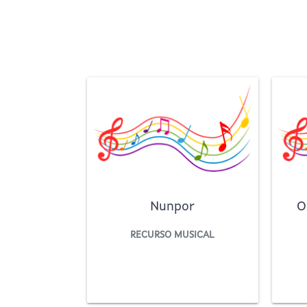
Portada
Repositorio
de
contidos
educativos
Nunpor
O
RECURSO MUSICAL