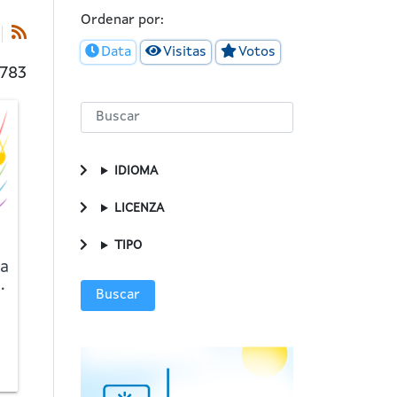
Ordenar por:
Data
Visitas
Votos
4783
IDIOMA
LICENZA
TIPO
ma
.