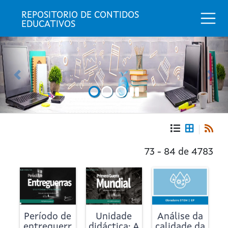
Togg
REPOSITORIO DE CONTIDOS 
EDUCATIVOS
Anterior
Seg
Portada
Repositorio
73 - 84 de 4783
de
contidos
educativos
Período de
Unidade
Análise da
entreguerr
didáctica: A
calidade da