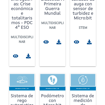
as: Crise
Primeira
auga con
económica
Guerra
sensor de
e
Mundial
turbidez e
totalitaris
Micro:bit
mos - PDC
MULTIDISCIPLI
4º ESO
NAR
STEM
MULTIDISCIPLI
NAR
Sistema de
Podómetro
Sistema de
rego
con
medición