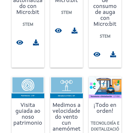
automatiza
Micro:bit
de
do con
consumo
Micro:bit
de auga
STEM
con
Micro:bit
STEM
STEM
Visita
Medimos a
¡Todo en
guiada ao
velocidade
orden!
noso
do vento
patrimonio
cun
TECNOLOXÍA E
anemómet
DIXITALIZACIÓ