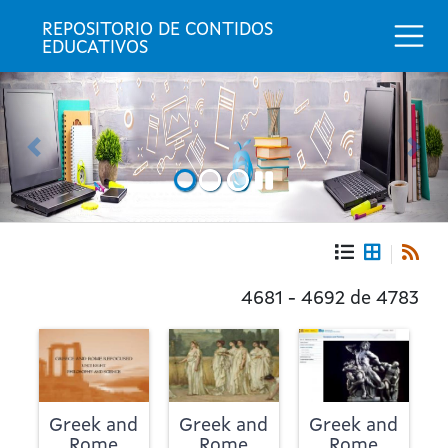
Togg
REPOSITORIO DE CONTIDOS 
EDUCATIVOS
Anterior
Seg
Portada
Repositorio
4681 - 4692 de 4783
de
contidos
educativos
Greek and
Greek and
Greek and
Rome
Rome
Rome