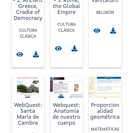
- 2. Ancient
- 3. Rome,
vanitatum
Greece,
the Global
Cradle of
Empire
RELIXIÓN
Democracy
CULTURA
CULTURA
CLÁSICA
CLÁSICA
WebQuest:
Webquest:
Proporcion
Santa
Anatomía
alidad
María de
de nuestro
geométrica
Cambre
cuerpo
MATEMÁTICAS