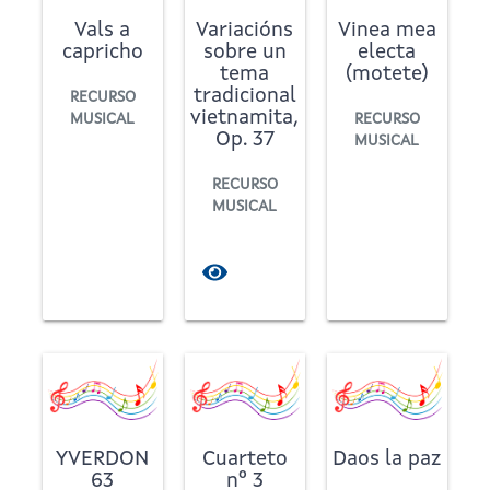
Vals a
Variacións
Vinea mea
capricho
sobre un
electa
tema
(motete)
tradicional
RECURSO
vietnamita,
MUSICAL
RECURSO
Op. 37
MUSICAL
RECURSO
MUSICAL
YVERDON
Cuarteto
Daos la paz
63
nº 3