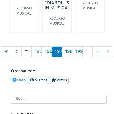
"DIABOLUS
RECURSO
IN MUSICA"
RECURSO
MUSICAL
MUSICAL
RECURSO
MUSICAL
Paxinación
…
…
First
«
Páxina
‹
Filtro
195
Filtro
196
Páxina
197
Filtro
198
Filtro
199
Páxina
›
Las
»
page
anterior
Portada
Portada
actual
Portada
Portada
Seguint
pa
Ordenar por:
Data
Visitas
Votos