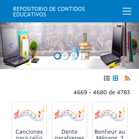
Togg
REPOSITORIO DE CONTIDOS 
EDUCATIVOS
Anterior
Seg
Portada
Repositorio
4669 - 4680 de 4783
de
contidos
educativos
Canciones
Dente
Bonheur au
para cello
parabienes
Ménage, 3