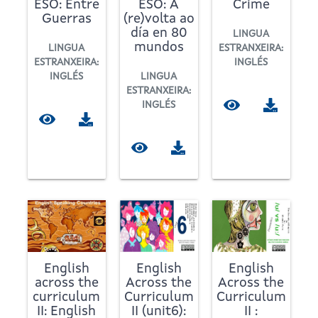
ESO: Entre
ESO: A
Crime
Guerras
(re)volta ao
día en 80
LINGUA
mundos
LINGUA
ESTRANXEIRA:
ESTRANXEIRA:
INGLÉS
INGLÉS
LINGUA
ESTRANXEIRA:
INGLÉS
English
English
English
across the
Across the
Across the
curriculum
Curriculum
Curriculum
II: English
II (unit6):
II :