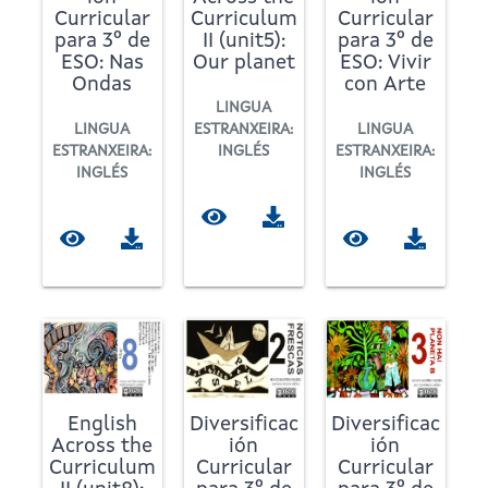
Curricular
Curriculum
Curricular
para 3º de
II (unit5):
para 3º de
ESO: Nas
Our planet
ESO: Vivir
Ondas
con Arte
LINGUA
LINGUA
ESTRANXEIRA:
LINGUA
ESTRANXEIRA:
INGLÉS
ESTRANXEIRA:
INGLÉS
INGLÉS
English
Diversificac
Diversificac
Across the
ión
ión
Curriculum
Curricular
Curricular