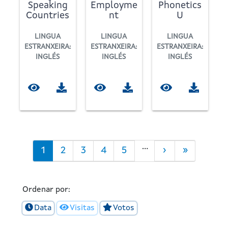
Speaking
Employme
Phonetics
Countries
nt
U
LINGUA
LINGUA
LINGUA
ESTRANXEIRA:
ESTRANXEIRA:
ESTRANXEIRA:
INGLÉS
INGLÉS
INGLÉS
Paxinación
…
Páxina
1
Filtro
2
Filtro
3
Filtro
4
Filtro
5
Páxina
›
Last
»
actual
Portada
Portada
Portada
Portada
Seguinte
page
Ordenar por:
Data
Visitas
Votos