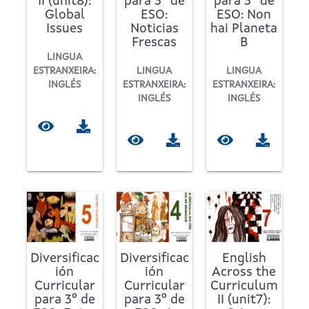
II (unit8):
para 3º de
para 3º de
Global
ESO:
ESO: Non
Issues
Noticias
hai Planeta
Frescas
B
LINGUA
ESTRANXEIRA:
LINGUA
LINGUA
INGLÉS
ESTRANXEIRA:
ESTRANXEIRA:
INGLÉS
INGLÉS
Diversificac
Diversificac
English
ión
ión
Across the
Curricular
Curricular
Curriculum
para 3º de
para 3º de
II (unit7):